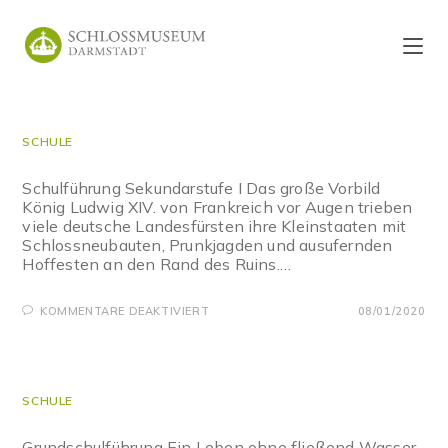
Zum
Inhalt
springen
SCHULE
Schulführung Sekundarstufe I Das große Vorbild
König Ludwig XIV. von Frankreich vor Augen trieben
viele deutsche Landesfürsten ihre Kleinstaaten mit
Schlossneubauten, Prunkjagden und ausufernden
Hoffesten an den Rand des Ruins.…
FÜR
KOMMENTARE DEAKTIVIERT
08/01/2020
L’ÉTAT
C’EST
MOI
SCHULE
Grundschulführung Ein Leben ohne fließend Wasser